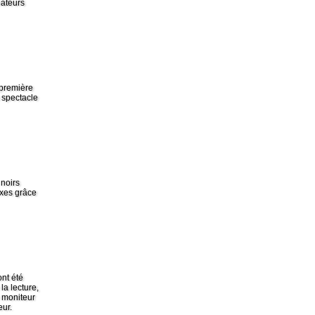
nateurs
 première
 spectacle
noirs
exes grâce
ont été
la lecture,
e moniteur
eur.