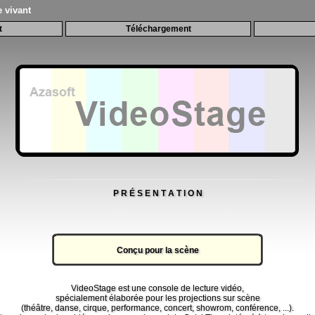
e vivant
t
Téléchargement
P R É S E N T A T I O N
Conçu pour la scène
VideoStage est une console de lecture vidéo,
spécialement élaborée pour les projections sur scène
(théâtre, danse, cirque, performance, concert, showrom, conférence, ...).