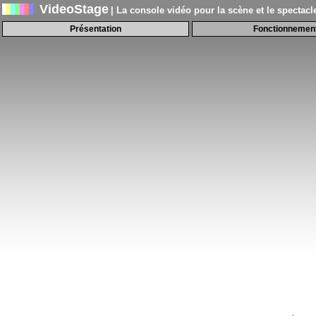
VideoStage
| La console vidéo pour la scène et le spectacl
Présentation
Fonctionnemen