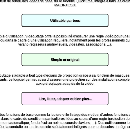
eur de rendu des vidéos se base sur le module QuickTime, intégré à tous les ordi
MACINTOSH.
Utilisable par tous
ple d’utilisation, VideoStage offre la possibilité d’assurer une régie vidéo pour une
 ou dans le cadre d’une utilisation régulière, notamment pour les professionnels du
vivant (régisseurs audiovisuels, vidéastes, associations, ...).
Simple et original
oStage s’adapte à tout type d’écrans de projection grâce à sa fonction de masques 
nts. Le logiciel permet aussi d’assurer une projection sur des installations compl
aux préréglages adaptés de la vidéo.
Lire, lister, adapter et bien plus...
es fonctions de base comme la lecture et le listage des vidéos, d’autres fonctions 
dans le cadre de conditions particulières liées au stress d’une régie (protection de 
ent automatique, fondu / cut au noir, raccourcis claviers, …). Des outils comme l
éo, la conduite ou la mire ont été spécialement intégrés pour les besoins du régiss