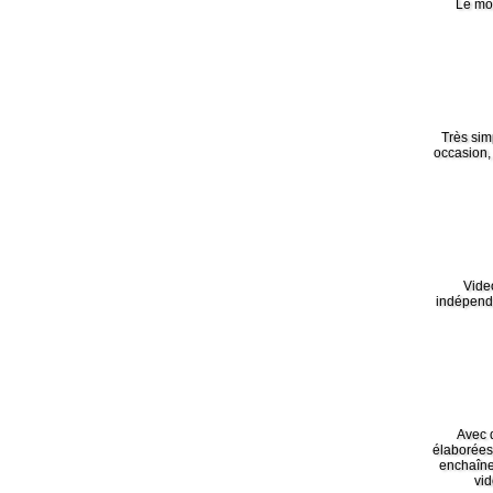
Le mot
Très sim
occasion,
Vide
indépenda
Avec d
élaborées 
enchaînem
vid